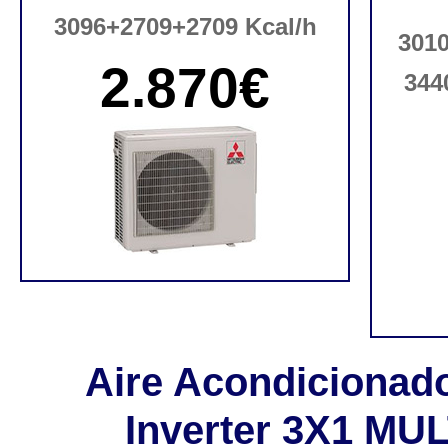
3096+2709+2709 Kcal/h
3010
2.870€
344
Aire Acondicionad
Inverter 3X1 MU