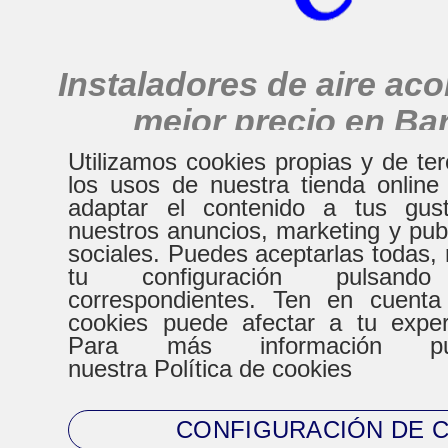
Instaladores de aire ac
mejor precio en Ba
alrededores
Utilizamos cookies propias y de te
los usos de nuestra tienda online
adaptar el contenido a tus gust
nuestros anuncios, marketing y pub
HORARIO
sociales. Puedes aceptarlas todas, 
tu configuración pulsand
correspondientes. Ten en cuenta
De Lunes a Virenes
Sábad
cookies puede afectar a tu expe
Para más información pue
8:30h a 20:30h
9:00h a
nuestra Política de cookies
CONFIGURACIÓN DE 
CONTACTO