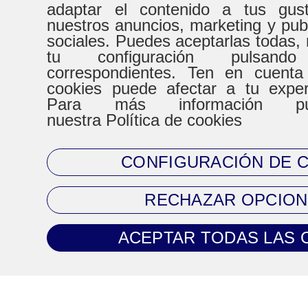
adaptar el contenido a tus gust
nuestros anuncios, marketing y pub
HORARIO
sociales. Puedes aceptarlas todas, 
tu configuración pulsand
correspondientes. Ten en cuenta
De Lunes a Virenes
Sábad
cookies puede afectar a tu expe
Para más información pue
8:30h a 20:30h
9:00h a
nuestra Política de cookies
CONFIGURACIÓN DE 
CONTACTO
RECHAZAR OPCION
Tel. 93 720 83 64
ACEPTAR TODAS LAS 
Mail:
clientes@climaprecios.com