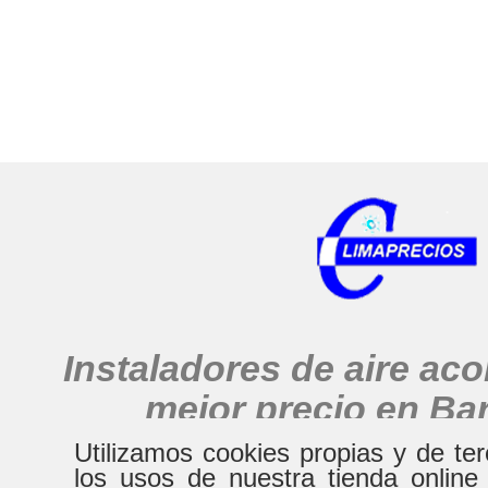
Instaladores de aire ac
mejor precio en Ba
alrededores
Utilizamos cookies propias y de te
los usos de nuestra tienda online