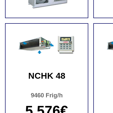
NCHK 48
9460 Frig/h
5.576€