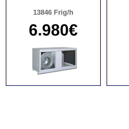
13846 Frig/h
6.980€