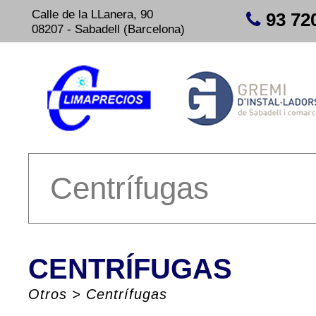
Calle de la LLanera, 90
93 72
08207 - Sabadell (Barcelona)
Centrífugas
CENTRÍFUGAS
Otros
>
Centrífugas