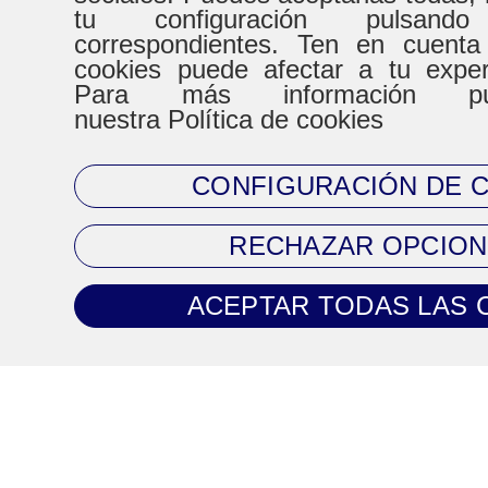
tu configuración pulsand
correspondientes. Ten en cuenta
De Lunes a Virenes
Sábad
cookies puede afectar a tu expe
Para más información pue
8:30h a 20:30h
9:00h a
nuestra Política de cookies
CONFIGURACIÓN DE 
CONTACTO
RECHAZAR OPCION
Tel. 93 720 83 64
ACEPTAR TODAS LAS 
Mail:
clientes@climaprecios.com
Información legal
Política de Cookies