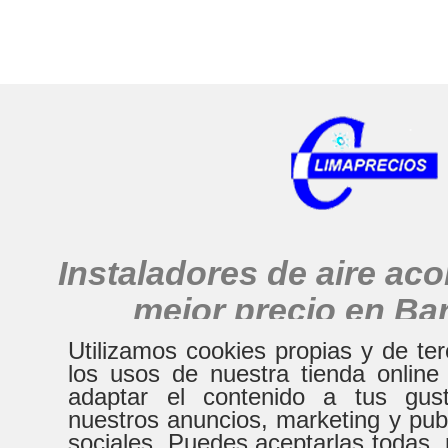
Instaladores de aire ac
mejor precio en Ba
alrededores
Utilizamos cookies propias y de te
los usos de nuestra tienda online
adaptar el contenido a tus gust
nuestros anuncios, marketing y pub
HORARIO
sociales. Puedes aceptarlas todas, 