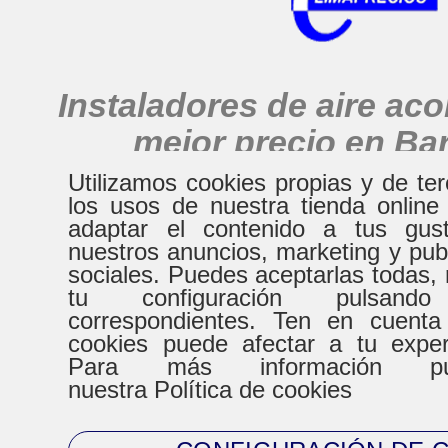
Instaladores de aire ac
mejor precio en Ba
alrededores
Utilizamos cookies propias y de te
los usos de nuestra tienda online
adaptar el contenido a tus gust
nuestros anuncios, marketing y pub
HORARIO
sociales. Puedes aceptarlas todas, 
tu configuración pulsand
correspondientes. Ten en cuenta
De Lunes a Virenes
Sábad
cookies puede afectar a tu expe
Para más información pue
8:30h a 20:30h
9:00h a
nuestra Política de cookies