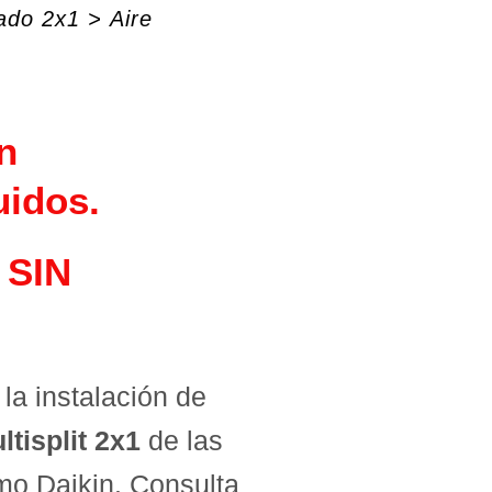
nado 2x1
>
Aire
n
uidos.
 SIN
la instalación de
tisplit 2x1
de las
mo Daikin. Consulta