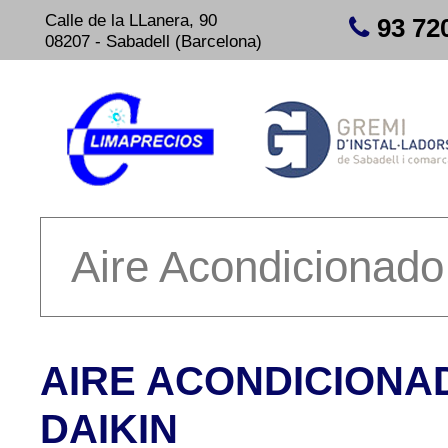
Calle de la LLanera, 90
93 72
08207 - Sabadell (Barcelona)
AIRE ACONDICIONA
DAIKIN