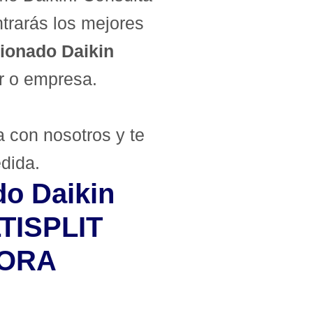
trarás los mejores
cionado Daikin
ar o empresa.
 con nosotros y te
dida.
do Daikin
LTISPLIT
FORA