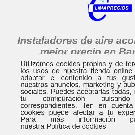
Instaladores de aire ac
mejor precio en Ba
alrededores
Utilizamos cookies propias y de te
los usos de nuestra tienda online
adaptar el contenido a tus gust
nuestros anuncios, marketing y pub
HORARIO
sociales. Puedes aceptarlas todas, 
tu configuración pulsand
correspondientes. Ten en cuenta
De Lunes a Virenes
Sábad
cookies puede afectar a tu expe
Para más información pue
8:30h a 20:30h
9:00h a
nuestra Política de cookies