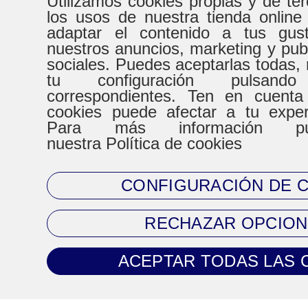
Utilizamos cookies propias y de te
los usos de nuestra tienda online
adaptar el contenido a tus gust
nuestros anuncios, marketing y pub
HORARIO
sociales. Puedes aceptarlas todas, 
tu configuración pulsand
correspondientes. Ten en cuenta
De Lunes a Virenes
Sábad
cookies puede afectar a tu expe
Para más información pue
8:30h a 20:30h
9:00h a
nuestra Política de cookies
CONFIGURACIÓN DE 
CONTACTO
RECHAZAR OPCION
Tel. 93 720 83 64
ACEPTAR TODAS LAS 
Mail:
clientes@climaprecios.com