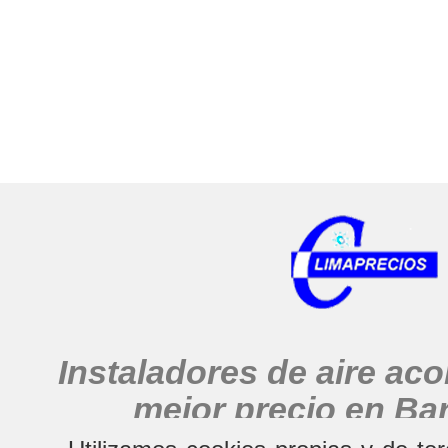
Instaladores de aire ac
mejor precio en Ba
alrededores