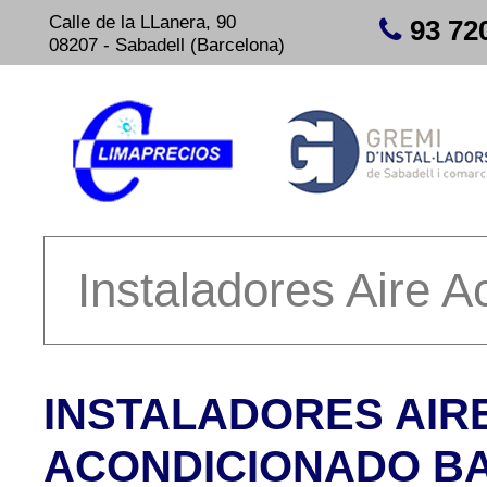
Calle de la LLanera, 90
93 72
08207 - Sabadell (Barcelona)
INSTALADORES AIR
ACONDICIONADO B